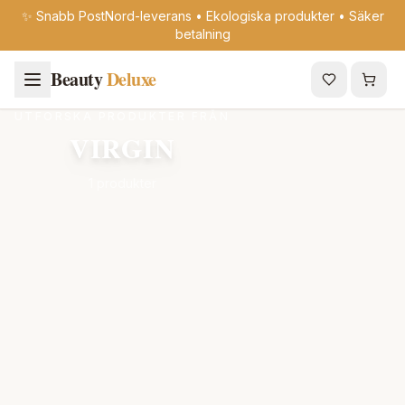
✨ Snabb PostNord-leverans • Ekologiska produkter • Säker
betalning
Beauty
Deluxe
UTFORSKA PRODUKTER FRÅN
VIRGIN
1 produkter