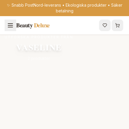
✨ Snabb PostNord-leverans • Ekologiska produkter • Säker
betalning
Beauty
Deluxe
UTFORSKA PRODUKTER FRÅN
VASELINE
2 produkter