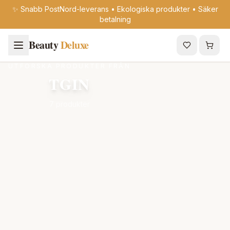
✨ Snabb PostNord-leverans • Ekologiska produkter • Säker
betalning
Beauty
Deluxe
UTFORSKA PRODUKTER FRÅN
TGIN
7 produkter