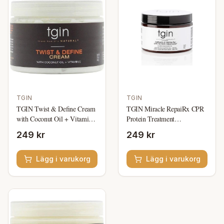
TGIN
TGIN
TGIN Twist & Define Cream
TGIN Miracle RepaiRx CPR
with Coconut Oil + Vitamin
Protein Treatment
E 340g
Reconstructor for Curly hair
249 kr
249 kr
12oz
Lägg i varukorg
Lägg i varukorg