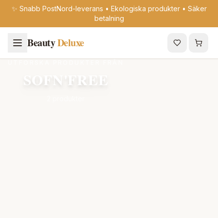
✨ Snabb PostNord-leverans • Ekologiska produkter • Säker
betalning
Beauty
Deluxe
UTFORSKA PRODUKTER FRÅN
SOFN'FREE
2 produkter