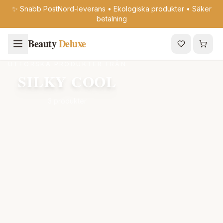
✨ Snabb PostNord-leverans • Ekologiska produkter • Säker
betalning
Beauty
Deluxe
UTFORSKA PRODUKTER FRÅN
SILKY COOL
3 produkter