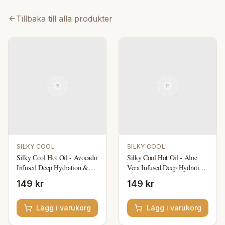
Tillbaka till alla produkter
SILKY COOL
SILKY COOL
Silky Cool Hot Oil - Avocado
Silky Cool Hot Oil - Aloe
Infused Deep Hydration &
Vera Infused Deep Hydration
Repair for Dry, Damaged
& Repair for Dry, Damaged
149 kr
149 kr
Hair
Hair
Lägg i varukorg
Lägg i varukorg