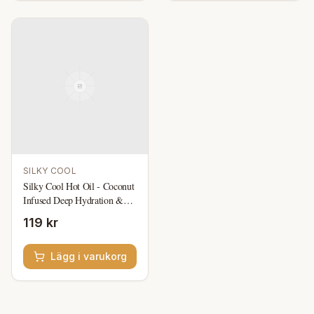
SILKY COOL
Silky Cool Hot Oil - Coconut
Infused Deep Hydration &
Repair for Dry, Damaged
119 kr
Hair
Lägg i varukorg