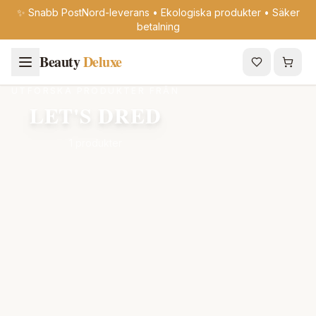
✨ Snabb PostNord-leverans • Ekologiska produkter • Säker
betalning
Beauty
Deluxe
UTFORSKA PRODUKTER FRÅN
LET'S DRED
1 produkter