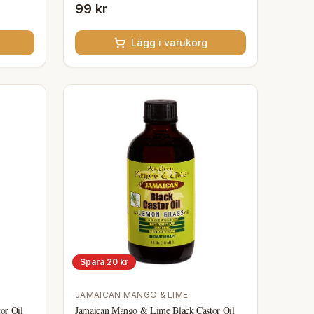
99 kr
Lägg i varukorg
Spara
20
kr
JAMAICAN MANGO & LIME
or Oil
Jamaican Mango & Lime Black Castor Oil