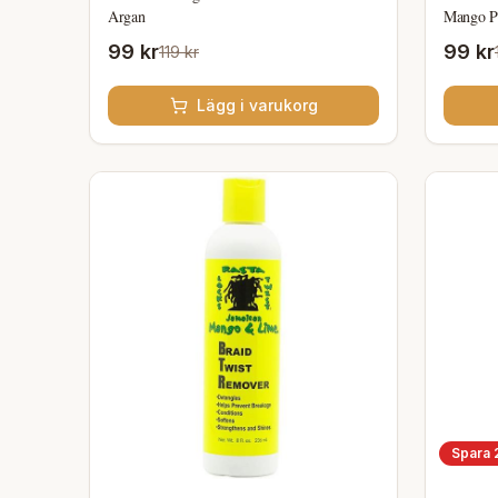
Argan
Mango P
99 kr
99 kr
119 kr
Lägg i varukorg
Spara