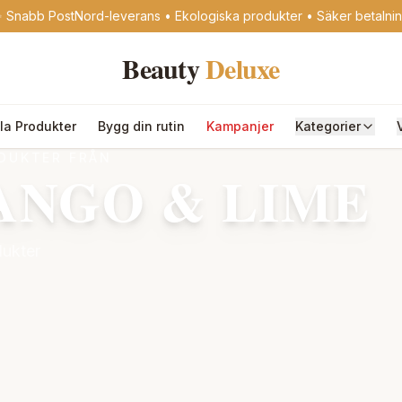
 Snabb PostNord-leverans • Ekologiska produkter • Säker betalni
Beauty
Deluxe
lla Produkter
Bygg din rutin
Kampanjer
Kategorier
DUKTER FRÅN
ANGO & LIME
ukter