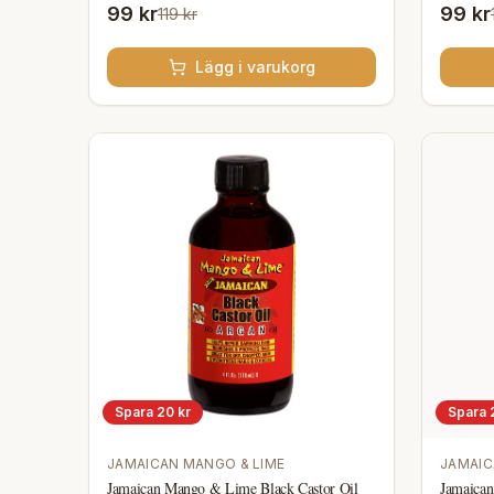
99 kr
99 kr
119 kr
Lägg i varukorg
Spara
20
kr
Spara
JAMAICAN MANGO & LIME
JAMAIC
Jamaican Mango & Lime Black Castor Oil
Jamaican