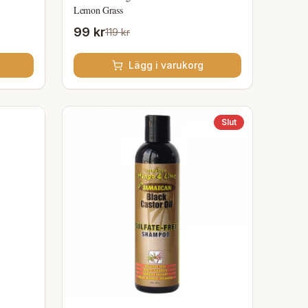
Lemon Grass
99 kr
119 kr
Lägg i varukorg
Slut