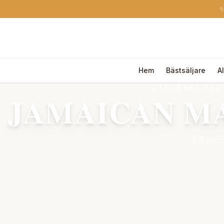
✨
Hem
Bästsäljare
A
UTFORSKA PRO
JAMAICAN M
23 prod