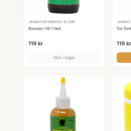
JAMAICAN MANGO & LIME
JAMAIC
Rosemary Oil 118ml
Tea Tree
119 kr
119 k
Slut i lager