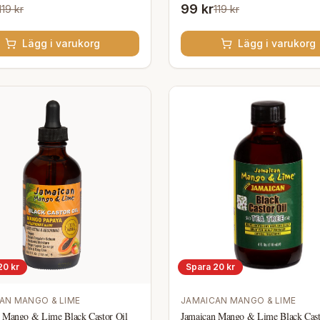
99 kr
119 kr
119 kr
Lägg i varukorg
Lägg i varukorg
20
kr
Spara
20
kr
AN MANGO & LIME
JAMAICAN MANGO & LIME
 Mango & Lime Black Castor Oil
Jamaican Mango & Lime Black Cast