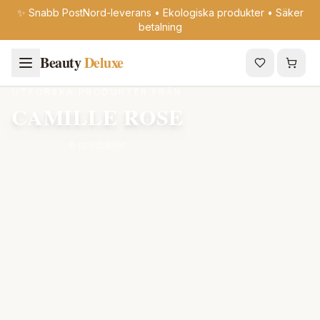
✨ Snabb PostNord-leverans • Ekologiska produkter • Säker
betalning
Beauty
Deluxe
UTFORSKA PRODUKTER FRÅN
CAMILLE ROSE
6 produkter