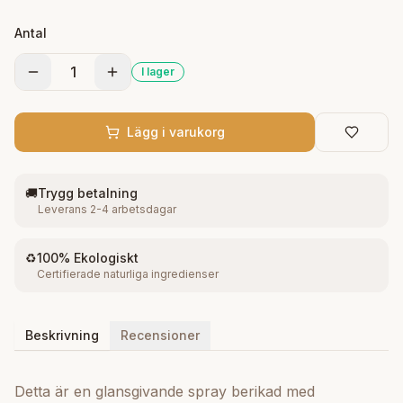
skyddar mot torrhet. Användning Spraya lätt över
Antal
håret från cirka 20 cm avstånd. Använd dagligen eller
vid behov för extra glans och fukt. Perfekt som
1
I lager
avslutande steg efter styling.
Lägg i varukorg
🚚
Trygg betalning
Leverans 2-4 arbetsdagar
♻️
100% Ekologiskt
Certifierade naturliga ingredienser
Beskrivning
Recensioner
Detta är en glansgivande spray berikad med