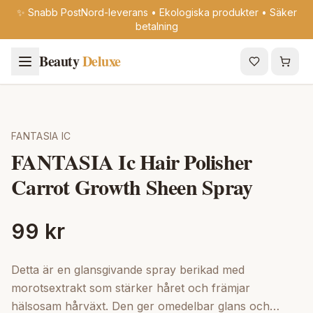
✨ Snabb PostNord-leverans • Ekologiska produkter • Säker
betalning
Beauty
Deluxe
FANTASIA IC
FANTASIA Ic Hair Polisher
Carrot Growth Sheen Spray
99 kr
Detta är en glansgivande spray berikad med
morotsextrakt som stärker håret och främjar
hälsosam hårväxt. Den ger omedelbar glans och