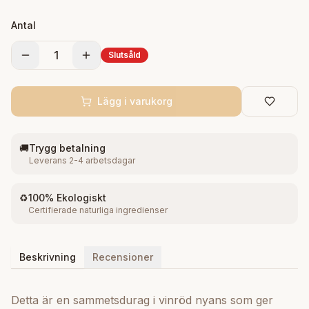
duragen över håret och justera för bekväm passform.
Antal
1
Slutsåld
Lägg i varukorg
🚚
Trygg betalning
Leverans 2-4 arbetsdagar
♻️
100% Ekologiskt
Certifierade naturliga ingredienser
Beskrivning
Recensioner
Detta är en sammetsdurag i vinröd nyans som ger