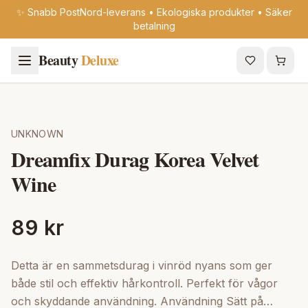
✨ Snabb PostNord-leverans • Ekologiska produkter • Säker
betalning
Beauty
Deluxe
UNKNOWN
Dreamfix Durag Korea Velvet
Wine
89 kr
Detta är en sammetsdurag i vinröd nyans som ger
både stil och effektiv hårkontroll. Perfekt för vågor
och skyddande användning. Användning Sätt på