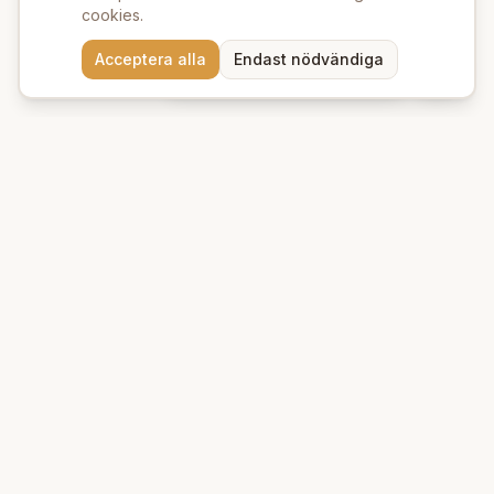
cookies.
Behöver du hjälp att hitta
Acceptera alla
Endast nödvändiga
rätt produkter? 💬
Beauty Deluxe
Premium ekologiska produkter för hud och hår. Vi erbjuder
naturlig skönhet med omsorg om miljön.
Kungsgatan 39 A
753 21
Uppsala