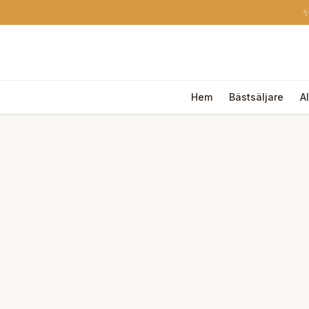
✨
Hem
Bästsäljare
A