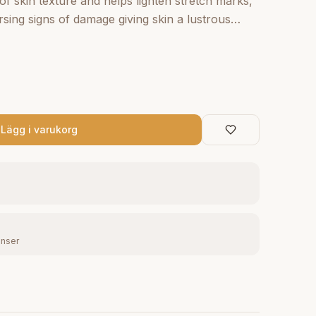
f skin texture and helps lighten stretch marks,
sing signs of damage giving skin a lustrous
Product!
Lägg i varukorg
enser