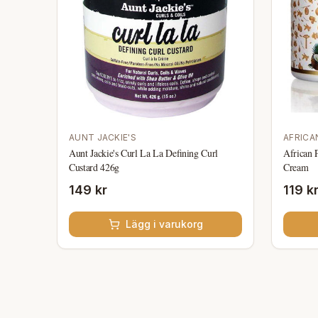
AUNT JACKIE'S
AFRICA
Aunt Jackie's Curl La La Defining Curl
African 
Custard 426g
Cream
149 kr
119 k
Lägg i varukorg