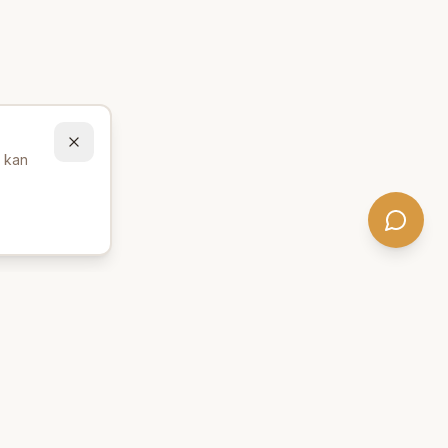
u kan
Behöver du hjälp att hitta
rätt produkter? 💬