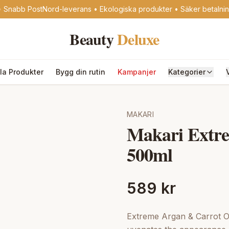
 Snabb PostNord-leverans • Ekologiska produkter • Säker betalni
Beauty
Deluxe
lla Produkter
Bygg din rutin
Kampanjer
Kategorier
MAKARI
Makari Extre
500ml
589 kr
Extreme Argan & Carrot Oil