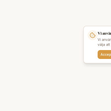
Vi anvä
Vi använ
välja at
Accep