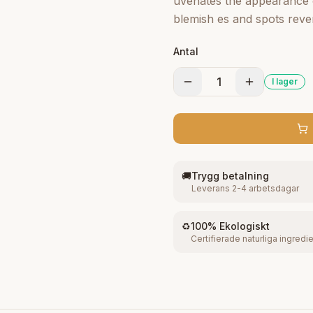
uvenates the appearance o
blemish es and spots rever
glow. This is a Body Only 
Antal
1
I lager
🚚
Trygg betalning
Leverans 2-4 arbetsdagar
♻️
100% Ekologiskt
Certifierade naturliga ingredi