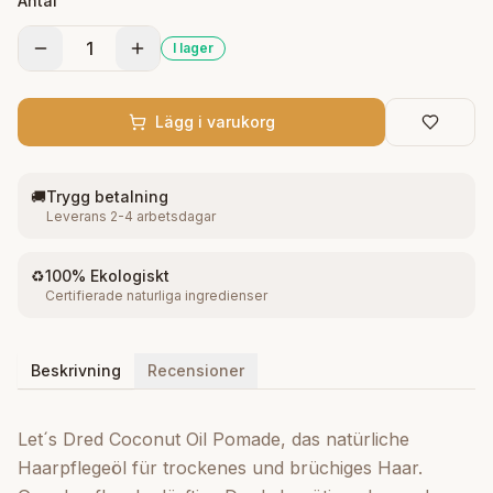
Antal
Haar Glanz. Ingredienser Kokosolja, mineralgelé,
Parrafinvax, ricinolja, olivolja, doft
1
I lager
Lägg i varukorg
🚚
Trygg betalning
Leverans 2-4 arbetsdagar
♻️
100% Ekologiskt
Certifierade naturliga ingredienser
Beskrivning
Recensioner
Let´s Dred Coconut Oil Pomade, das natürliche
Haarpflegeöl für trockenes und brüchiges Haar.