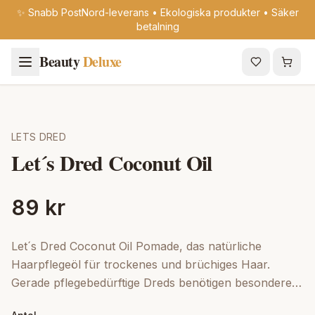
✨ Snabb PostNord-leverans • Ekologiska produkter • Säker
betalning
Beauty
Deluxe
LETS DRED
Let´s Dred Coconut Oil
89 kr
Let´s Dred Coconut Oil Pomade, das natürliche
Haarpflegeöl für trockenes und brüchiges Haar.
Gerade pflegebedürftige Dreds benötigen besondere
Pflege. Let´s Dred Coconut Oil pflegt und gibt dem