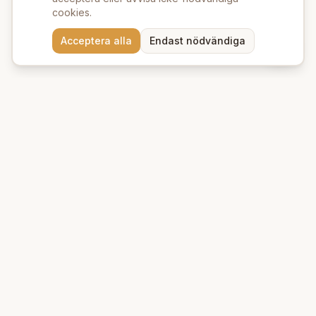
cookies.
Behöver du hjälp att hitta
Acceptera alla
Endast nödvändiga
rätt produkter? 💬
Beauty Deluxe
Premium ekologiska produkter för hud och hår. Vi erbjuder
naturlig skönhet med omsorg om miljön.
Kungsgatan 39 A
753 21
Uppsala