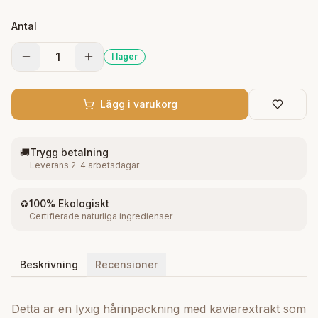
stärks. Användning Applicera i nytvättat, fuktigt hår.
Antal
Låt verka i 5–10 minuter och skölj noggrant. Använd
regelbundet för bästa resultat.
1
I lager
Lägg i varukorg
🚚
Trygg betalning
Leverans 2-4 arbetsdagar
♻️
100% Ekologiskt
Certifierade naturliga ingredienser
Beskrivning
Recensioner
Detta är en lyxig hårinpackning med kaviarextrakt som