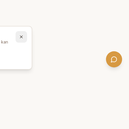
u kan
Behöver du hjälp att hitta
rätt produkter? 💬