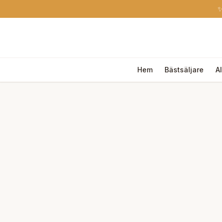
✨
Hem
Bästsäljare
A