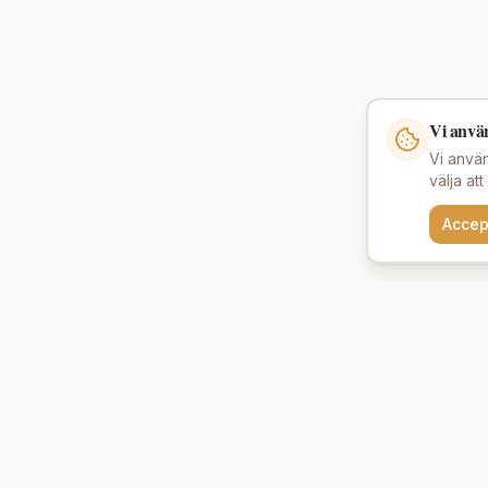
Vi anvä
Vi använ
välja at
Accep