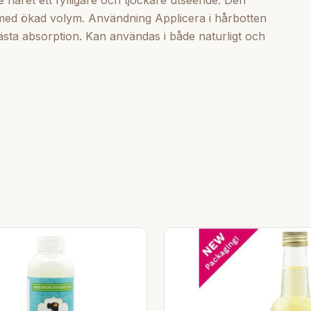
 ge håret ett fylligare och tjockare utseende. Den
år med ökad volym. Användning Applicera i hårbotten
ästa absorption. Kan användas i både naturligt och