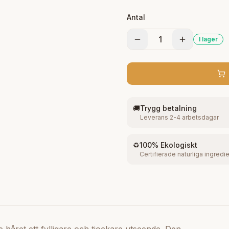
dagligen. Massera försikti
Antal
naturligt och behandlat hå
1
I lager
🚚
Trygg betalning
Leverans 2-4 arbetsdagar
♻️
100% Ekologiskt
Certifierade naturliga ingredi