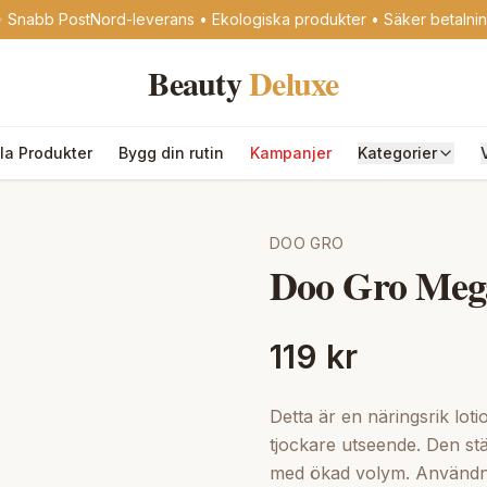
 Snabb PostNord-leverans • Ekologiska produkter • Säker betalni
Beauty
Deluxe
lla Produkter
Bygg din rutin
Kampanjer
Kategorier
DOO GRO
Doo Gro Mega
119 kr
Detta är en näringsrik lotio
tjockare utseende. Den stär
med ökad volym. Användni