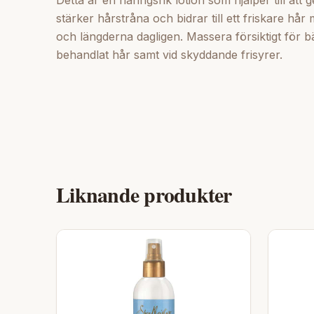
Detta är en näringsrik lotion som hjälper till att
stärker hårstråna och bidrar till ett friskare h
och längderna dagligen. Massera försiktigt för b
behandlat hår samt vid skyddande frisyrer.
Liknande produkter