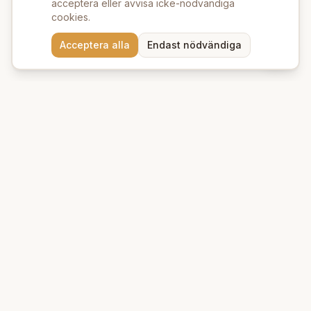
acceptera eller avvisa icke-nödvändiga
cookies.
Behöver du hjälp att hitta
Acceptera alla
Endast nödvändiga
rätt produkter? 💬
Beauty Deluxe
Premium ekologiska produkter för hud och hår. Vi erbjuder
naturlig skönhet med omsorg om miljön.
Kungsgatan 39 A
753 21
Uppsala