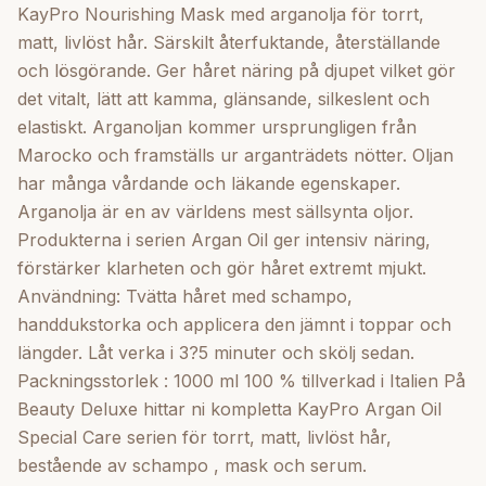
KayPro Nourishing Mask med arganolja för torrt,
matt, livlöst hår. Särskilt återfuktande, återställande
och lösgörande. Ger håret näring på djupet vilket gör
det vitalt, lätt att kamma, glänsande, silkeslent och
elastiskt. Arganoljan kommer ursprungligen från
Marocko och framställs ur arganträdets nötter. Oljan
har många vårdande och läkande egenskaper.
Arganolja är en av världens mest sällsynta oljor.
Produkterna i serien Argan Oil ger intensiv näring,
förstärker klarheten och gör håret extremt mjukt.
Användning: Tvätta håret med schampo,
handdukstorka och applicera den jämnt i toppar och
längder. Låt verka i 3?5 minuter och skölj sedan.
Packningsstorlek : 1000 ml 100 % tillverkad i Italien På
Beauty Deluxe hittar ni kompletta KayPro Argan Oil
Special Care serien för torrt, matt, livlöst hår,
bestående av schampo , mask och serum.