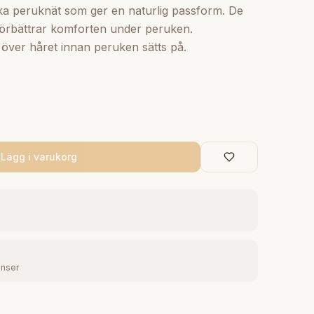
ska peruknät som ger en naturlig passform. De
 förbättrar komforten under peruken.
över håret innan peruken sätts på.
Lägg i varukorg
enser