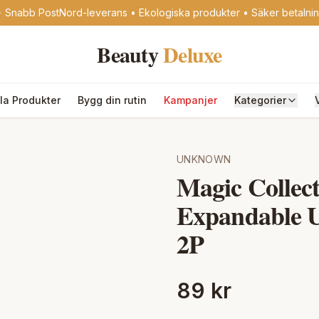
 Snabb PostNord-leverans • Ekologiska produkter • Säker betalni
Beauty
Deluxe
lla Produkter
Bygg din rutin
Kampanjer
Kategorier
UNKNOWN
Magic Collec
Expandable U
2P
89 kr