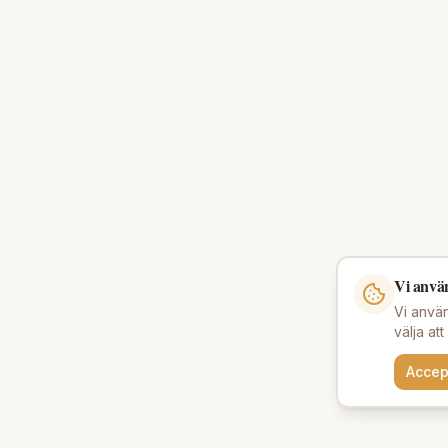
Vi anvä
Vi använ
välja at
Accep