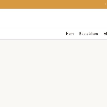
✨
Hem
Bästsäljare
A