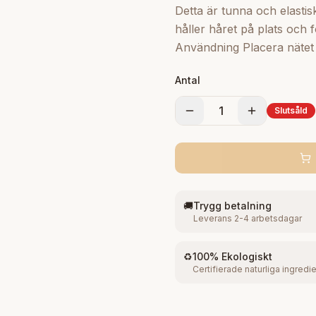
Detta är tunna och elasti
håller håret på plats och
Användning Placera nätet 
Antal
1
Slutsåld
🚚
Trygg betalning
Leverans 2-4 arbetsdagar
♻️
100% Ekologiskt
Certifierade naturliga ingredi