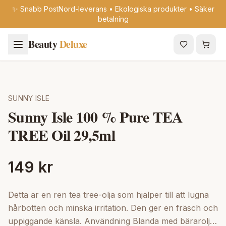
✨ Snabb PostNord-leverans • Ekologiska produkter • Säker
betalning
Beauty
Deluxe
SUNNY ISLE
Sunny Isle 100 % Pure TEA
TREE Oil 29,5ml
149 kr
Detta är en ren tea tree-olja som hjälper till att lugna
hårbotten och minska irritation. Den ger en fräsch och
uppiggande känsla. Användning Blanda med bärarolja