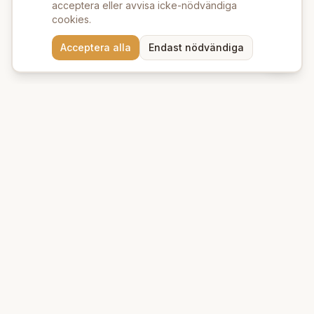
acceptera eller avvisa icke-nödvändiga
cookies.
Acceptera alla
Endast nödvändiga
Beauty Deluxe
Premium ekologiska produkter för hud och hår. Vi erbjuder
naturlig skönhet med omsorg om miljön.
Kungsgatan 39 A