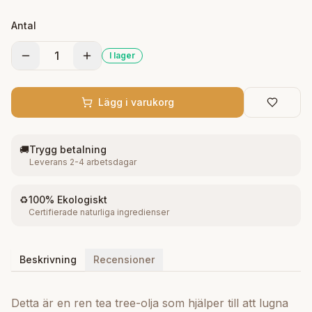
eller applicera sparsamt i hårbotten. Massera
Antal
försiktigt.
1
I lager
Lägg i varukorg
🚚
Trygg betalning
Leverans 2-4 arbetsdagar
♻️
100% Ekologiskt
Certifierade naturliga ingredienser
Beskrivning
Recensioner
Detta är en ren tea tree-olja som hjälper till att lugna