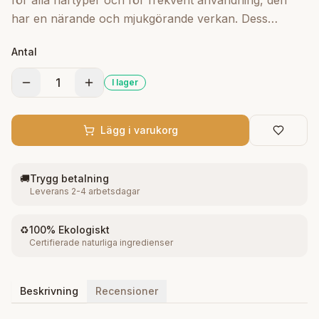
för alla hårtyper och för frekvent användning, den
har en närande och mjukgörande verkan. Dess
fysiologiska pH-formulering gör den särskilt lämplig
Antal
för daglig rengöring av hår och kropp. Användning:
applicera i blött hår och kropp, massera in och skölj
1
I lager
sedan med vatten. Packningsstorlek : 1000 ml 100 %
tillverkad i Italien
Lägg i varukorg
🚚
Trygg betalning
Leverans 2-4 arbetsdagar
♻️
100% Ekologiskt
Certifierade naturliga ingredienser
Beskrivning
Recensioner