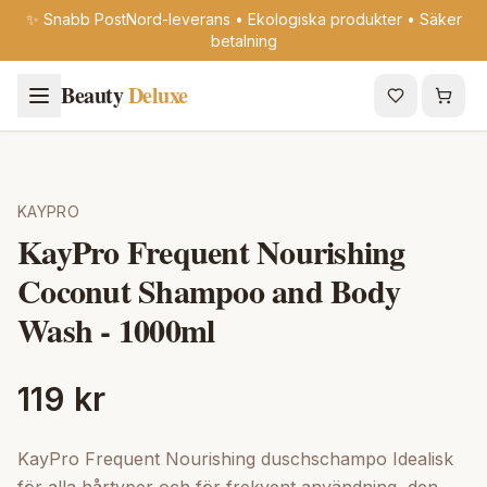
✨ Snabb PostNord-leverans • Ekologiska produkter • Säker
betalning
Beauty
Deluxe
KAYPRO
KayPro Frequent Nourishing
Coconut Shampoo and Body
Wash - 1000ml
119 kr
KayPro Frequent Nourishing duschschampo Idealisk