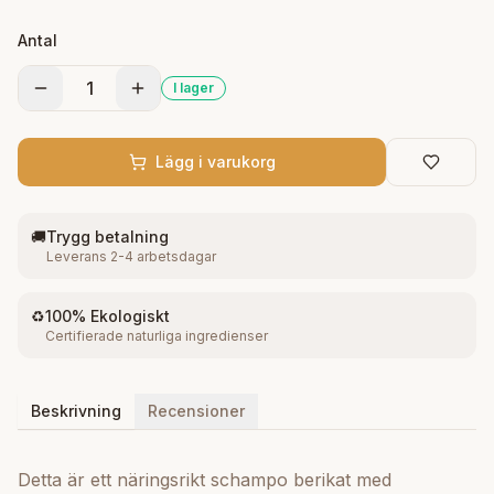
håret återfuktas och skyddas mot slitage. Användning
Antal
Applicera i vått hår och massera varsamt i hårbotten.
Skölj noggrant och upprepa vid behov. För bästa
1
I lager
resultat använd tillsammans med balsam i samma
serie.
Lägg i varukorg
🚚
Trygg betalning
Leverans 2-4 arbetsdagar
♻️
100% Ekologiskt
Certifierade naturliga ingredienser
Beskrivning
Recensioner
Detta är ett näringsrikt schampo berikat med