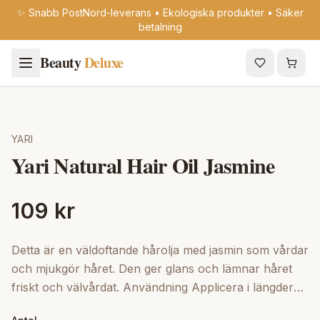
✨ Snabb PostNord-leverans • Ekologiska produkter • Säker
betalning
Beauty
Deluxe
YARI
Yari Natural Hair Oil Jasmine
109 kr
Detta är en väldoftande hårolja med jasmin som vårdar
och mjukgör håret. Den ger glans och lämnar håret
friskt och välvårdat. Användning Applicera i längderna
eller massera lätt i hårbotten. Perfekt för daglig