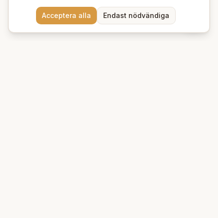
Acceptera alla
Endast nödvändiga
Beauty Deluxe
Premium ekologiska produkter för hud och hår. Vi erbjuder
naturlig skönhet med omsorg om miljön.
Kungsgatan 39 A
753 21
Uppsala
+46 76 95 132 88