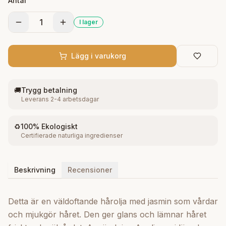
Antal
användning.
1
I lager
Lägg i varukorg
🚚
Trygg betalning
Leverans 2-4 arbetsdagar
♻️
100% Ekologiskt
Certifierade naturliga ingredienser
Beskrivning
Recensioner
Detta är en väldoftande hårolja med jasmin som vårdar
och mjukgör håret. Den ger glans och lämnar håret