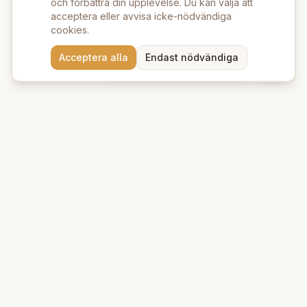
och förbättra din upplevelse. Du kan välja att
acceptera eller avvisa icke-nödvändiga
cookies.
Behöver du hjälp att hitta
Acceptera alla
Endast nödvändiga
rätt produkter? 💬
Beauty Deluxe
Premium ekologiska produkter för hud och hår. Vi erbjuder
naturlig skönhet med omsorg om miljön.
Kungsgatan 39 A