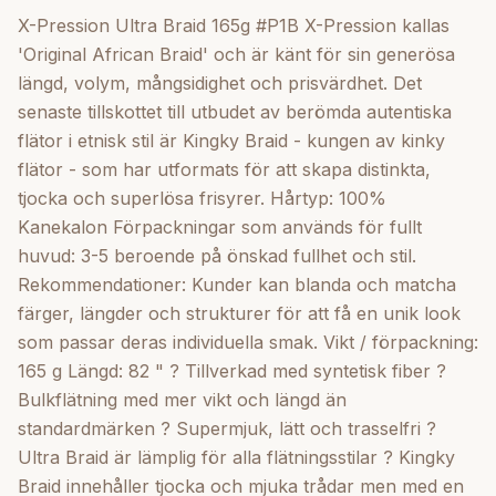
en smidig konsistens Länge: 82 "= 208 cm
X-Pression Ultra Braid 165g #P1B X-Pression kallas
'Original African Braid' och är känt för sin generösa
längd, volym, mångsidighet och prisvärdhet. Det
senaste tillskottet till utbudet av berömda autentiska
flätor i etnisk stil är Kingky Braid - kungen av kinky
flätor - som har utformats för att skapa distinkta,
tjocka och superlösa frisyrer. Hårtyp: 100%
Kanekalon Förpackningar som används för fullt
huvud: 3-5 beroende på önskad fullhet och stil.
Rekommendationer: Kunder kan blanda och matcha
färger, längder och strukturer för att få en unik look
som passar deras individuella smak. Vikt / förpackning:
165 g Längd: 82 " ? Tillverkad med syntetisk fiber ?
Bulkflätning med mer vikt och längd än
standardmärken ? Supermjuk, lätt och trasselfri ?
Ultra Braid är lämplig för alla flätningsstilar ? Kingky
Braid innehåller tjocka och mjuka trådar men med en