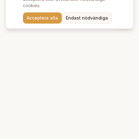
cookies.
Behöver du hjälp att hitta
Acceptera alla
Endast nödvändiga
rätt produkter? 💬
Beauty Deluxe
Premium ekologiska produkter för hud och hår. Vi erbjuder
naturlig skönhet med omsorg om miljön.
Kungsgatan 39 A
753 21
Uppsala