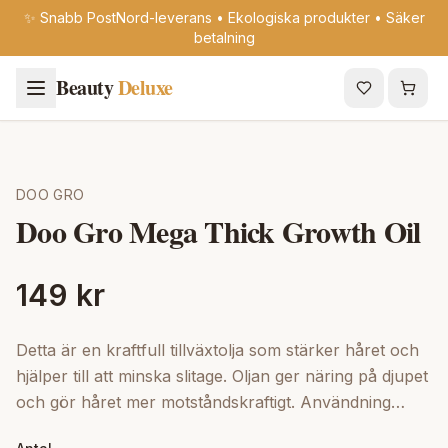
✨ Snabb PostNord-leverans • Ekologiska produkter • Säker
betalning
Beauty
Deluxe
DOO GRO
Doo Gro Mega Thick Growth Oil
149 kr
Detta är en kraftfull tillväxtolja som stärker håret och
hjälper till att minska slitage. Oljan ger näring på djupet
och gör håret mer motståndskraftigt. Användning
Massera in oljan i hårbotten för att stimulera hårväxt.