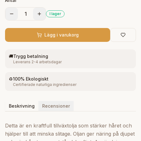
Antal
Fördela även i längderna för extra skydd. Kan
användas dagligen eller som intensiv oljekur.
1
I lager
Lägg i varukorg
🚚
Trygg betalning
Leverans 2-4 arbetsdagar
♻️
100% Ekologiskt
Certifierade naturliga ingredienser
Beskrivning
Recensioner
Detta är en kraftfull tillväxtolja som stärker håret och
hjälper till att minska slitage. Oljan ger näring på djupet