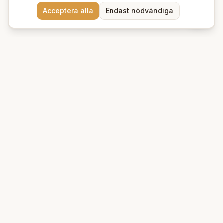
Behöver du hjälp att hitta
Acceptera alla
Endast nödvändiga
rätt produkter? 💬
Beauty Deluxe
Premium ekologiska produkter för hud och hår. Vi erbjuder
naturlig skönhet med omsorg om miljön.
Kungsgatan 39 A
753 21
Uppsala
+46 76 95 132 88