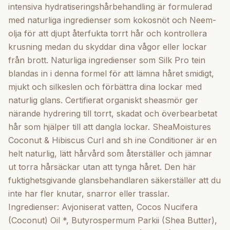
(Soybean) Oil, Olea Europaea (Joeaoba) Olive) Fuit Oil
intensiva hydratiseringshårbehandling är formulerad
*, Cetyl Alcohol, Behentrimonium Chloride, Pant henol
med naturliga ingredienser som kokosnöt och Neem-
(Pro-Vitamin B-5), Proprietary Essential Oil Blend, Silk
olja för att djupt återfukta torrt hår och kontrollera
Protein, Aloe Bar bedenis Leaf Extract, Hibiscus
krusning medan du skyddar dina vågor eller lockar
Sabdariffa Extract, Tocopherol (Vitamin E), Melia
från brott. Naturliga ingredienser som Silk Pro tein
Azadirachta ( Neem) Seed Oil, Rosemary Extract,
blandas in i denna formel för att lämna håret smidigt,
Caprylyl Glycol Tänk på: Efter schamponering ska du
mjukt och silkeslen och förbättra dina lockar med
applicera generöst och kamma genom för jämn
naturlig glans. Certifierat organiskt sheasmör ger
fördelning. Låt stå i 3 minuter. Skölj. Stil efter
närande hydrering till torrt, skadat och överbearbetat
önskemål. ingredienser: Avjoniserat vatten, Cocos
hår som hjälper till att dangla lockar. SheaMoistures
Nucifera (Coconut) Oil *, Butyrospermum Parkii (Shea
Coconut & Hibiscus Curl and sh ine Conditioner är en
Butter), Sorbitol Esters, Mangifera Indica (Mango)
helt naturlig, lätt hårvård som återställer och jämnar
Seed Butter *, Simmondsia Chinesis (Jojoba) Seed Oil,
ut torra hårsäckar utan att tynga håret. Den här
Glycine Soja (Soybean) Oil, Olea Europaea (Olive) Fuit
fuktighetsgivande glansbehandlaren säkerställer att du
Oil *, Cetylalkohol, Behentrimonium Chloride,
inte har fler knutar, snarror eller trasslar.
Panthenol (Pro-Vitamin B-5), Egenskaper för eterisk
Ingredienser: Avjoniserat vatten, Cocos Nucifera
eterisk olja, sidenprotein, Aloe Barbedenis Leaf
(Coconut) Oil *, Butyrospermum Parkii (Shea Butter),