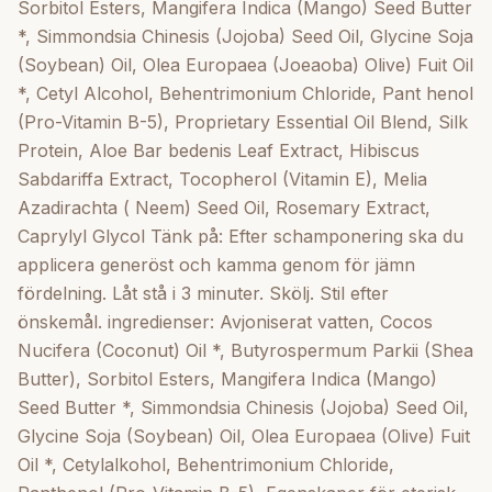
Extract, Hibiscus Sabdariffa Extract, Tocopherol
Sorbitol Esters, Mangifera Indica (Mango) Seed Butter
(Vitamin E), Melia Azadirachta (Neem) Seed Oil ,
*, Simmondsia Chinesis (Jojoba) Seed Oil, Glycine Soja
Rosemary Extract, Caprylyl Glycol
(Soybean) Oil, Olea Europaea (Joeaoba) Olive) Fuit Oil
*, Cetyl Alcohol, Behentrimonium Chloride, Pant henol
(Pro-Vitamin B-5), Proprietary Essential Oil Blend, Silk
Protein, Aloe Bar bedenis Leaf Extract, Hibiscus
Sabdariffa Extract, Tocopherol (Vitamin E), Melia
Azadirachta ( Neem) Seed Oil, Rosemary Extract,
Caprylyl Glycol Tänk på: Efter schamponering ska du
applicera generöst och kamma genom för jämn
fördelning. Låt stå i 3 minuter. Skölj. Stil efter
önskemål. ingredienser: Avjoniserat vatten, Cocos
Nucifera (Coconut) Oil *, Butyrospermum Parkii (Shea
Butter), Sorbitol Esters, Mangifera Indica (Mango)
Seed Butter *, Simmondsia Chinesis (Jojoba) Seed Oil,
Glycine Soja (Soybean) Oil, Olea Europaea (Olive) Fuit
Oil *, Cetylalkohol, Behentrimonium Chloride,