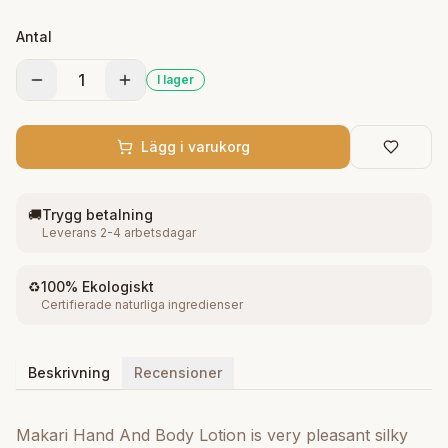
skin and make it suppler. This lotion does not lighten
Antal
the skin.
1
I lager
Lägg i varukorg
🚚
Trygg betalning
Leverans 2-4 arbetsdagar
♻️
100% Ekologiskt
Certifierade naturliga ingredienser
Beskrivning
Recensioner
Makari Hand And Body Lotion is very pleasant silky