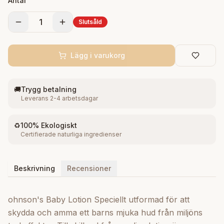
Antal
hud. Det wks både som fuktighetskräm och
rengöringsmedel. Inhaltsstoffe: Aqua, Glycerin,
1
Slutsåld
Isopropylpalmitat, Glycerylstearat, Cetylalkohol,
Cetearylalkohol, Cocos Nucifera (kokosnöt) olja,
dimetikon, etylhexylglycerin, palmitinsyra, stearinsyra,
Lägg i varukorg
polysorbat 20, p-anisinsyra, titandioxid, karbamid
Xanthangummi, natriumhydroxid, kaliumbitartrat,
🚚
Trygg betalning
fenoxietanol, parfym
Leverans 2-4 arbetsdagar
♻️
100% Ekologiskt
Certifierade naturliga ingredienser
Beskrivning
Recensioner
ohnson's Baby Lotion Speciellt utformad för att
skydda och amma ett barns mjuka hud från miljöns