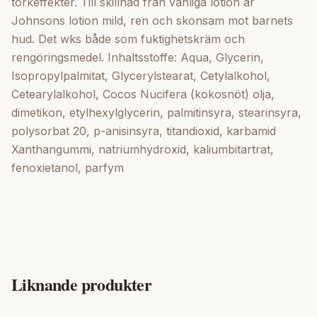
torkeffekter. Till skillnad från vanliga lotion är
Johnsons lotion mild, ren och skonsam mot barnets
hud. Det wks både som fuktighetskräm och
rengöringsmedel. Inhaltsstoffe: Aqua, Glycerin,
Isopropylpalmitat, Glycerylstearat, Cetylalkohol,
Cetearylalkohol, Cocos Nucifera (kokosnöt) olja,
dimetikon, etylhexylglycerin, palmitinsyra, stearinsyra,
polysorbat 20, p-anisinsyra, titandioxid, karbamid
Xanthangummi, natriumhydroxid, kaliumbitartrat,
fenoxietanol, parfym
Liknande produkter