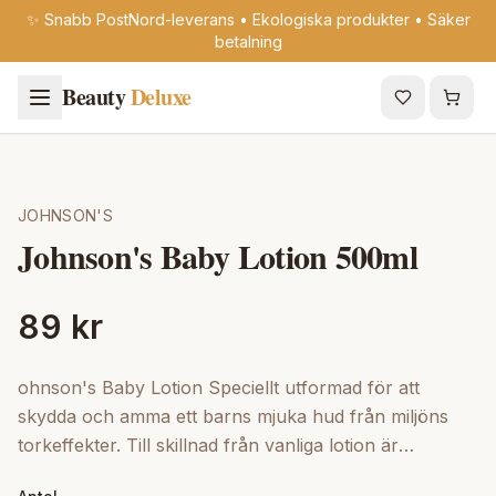
✨ Snabb PostNord-leverans • Ekologiska produkter • Säker
betalning
Beauty
Deluxe
JOHNSON'S
Johnson's Baby Lotion 500ml
89 kr
ohnson's Baby Lotion Speciellt utformad för att
skydda och amma ett barns mjuka hud från miljöns
torkeffekter. Till skillnad från vanliga lotion är
Johnsons lotion mild, ren och skonsam mot barnets