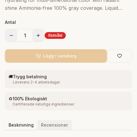
hydrating for multi-dimensional color with radiant
shine Ammonia-free 100% gray coverage. Liquid
permanent hair color for rich, long-lasting color with
Antal
shine.
1
Slutsåld
Lägg i varukorg
🚚
Trygg betalning
Leverans 2-4 arbetsdagar
♻️
100% Ekologiskt
Certifierade naturliga ingredienser
Beskrivning
Recensioner