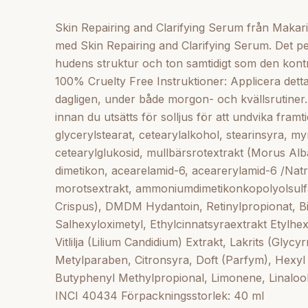
Skin Repairing and Clarifying Serum från Makari
med Skin Repairing and Clarifying Serum. Det perf
hudens struktur och ton samtidigt som den kontro
100% Cruelty Free Instruktioner: Applicera det
dagligen, under både morgon- och kvällsrutine
innan du utsätts för solljus för att undvika framt
glycerylstearat, cetearylalkohol, stearinsyra, my
cetearylglukosid, mullbärsrotextrakt (Morus Alba
dimetikon, acearelamid-6, acearerylamid-6 /Natr
morotsextrakt, ammoniumdimetikonkopolyolsulfa
Crispus), DMDM Hydantoin, Retinylpropionat, Bi
Salhexyloximetyl, Ethylcinnatsyraextrakt Etylhexy
Vitlilja (Lilium Candidium) Extrakt, Lakrits (Glyc
Metylparaben, Citronsyra, Doft (Parfym), Hexyl 
Butyphenyl Methylpropional, Limonene, Linalo
INCI 40434 Förpackningsstorlek: 40 ml