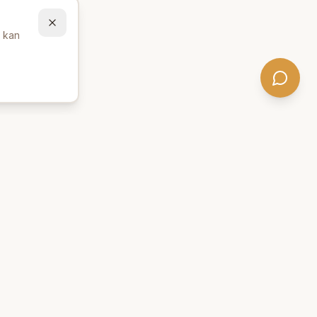
u kan
Behöver du hjälp att hitta
rätt produkter? 💬