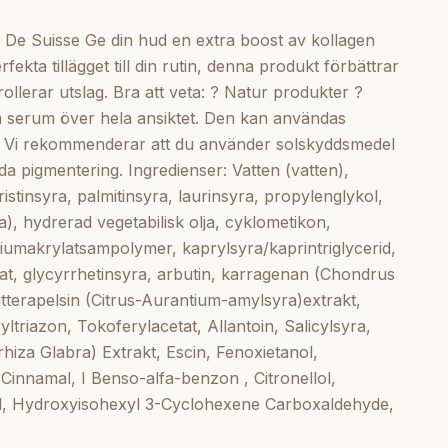
Hexyl Cinnamal, I Benso-a
 De Suisse Ge din hud en extra boost av kollagen
Methylpropional, Limonen
ekta tillägget till din rutin, denna produkt förbättrar
Carboxaldehyde, INCI 404
llerar utslag. Bra att veta: ? Natur produkter ?
ta serum över hela ansiktet. Den kan användas
r. Vi rekommenderar att du använder solskyddsmedel
ida pigmentering. Ingredienser: Vatten (vatten),
ristinsyra, palmitinsyra, laurinsyra, propylenglykol,
), hydrerad vegetabilisk olja, cyklometikon,
iumakrylatsampolymer, kaprylsyra/kaprintriglycerid,
t, glycyrrhetinsyra, arbutin, karragenan (Chondrus
tterapelsin (Citrus-Aurantium-amylsyra)extrakt,
ltriazon, Tokoferylacetat, Allantoin, Salicylsyra,
yrrhiza Glabra) Extrakt, Escin, Fenoxietanol,
Cinnamal, I Benso-alfa-benzon , Citronellol,
ol, Hydroxyisohexyl 3-Cyclohexene Carboxaldehyde,