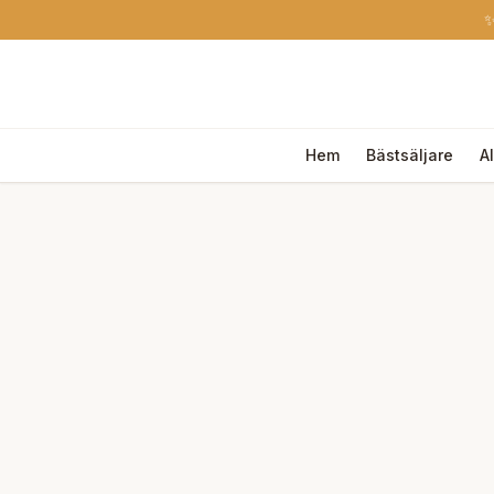
✨
Hem
Bästsäljare
A