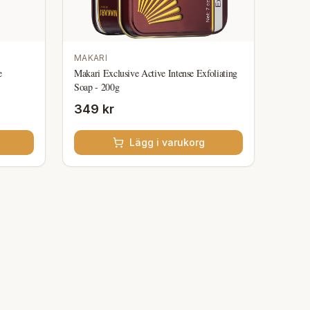
MAKARI
e
Makari Exclusive Active Intense Exfoliating
Soap - 200g
349 kr
Lägg i varukorg