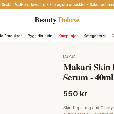
 Snabb PostNord-leverans • Ekologiska produkter • Säker betalni
Beauty
Deluxe
lla Produkter
Bygg din rutin
Kampanjer
Kategorier
MAKARI
Makari Skin 
Serum - 40ml
550 kr
Skin Repairing and Clarif