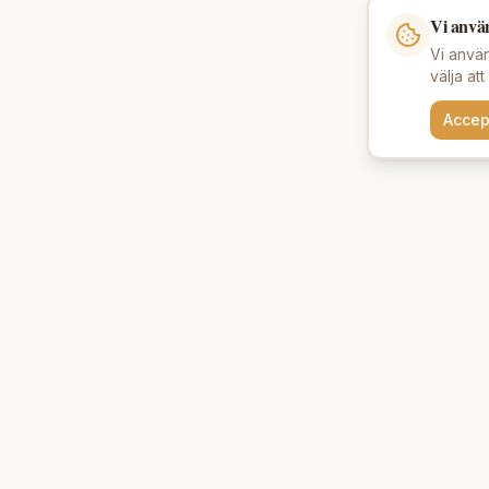
Vi anvä
Vi använ
välja at
Accep