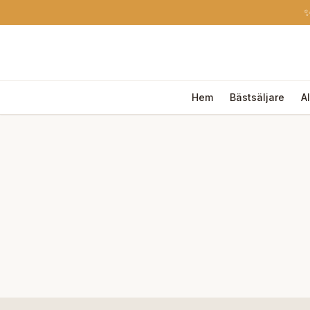
✨
Hem
Bästsäljare
A