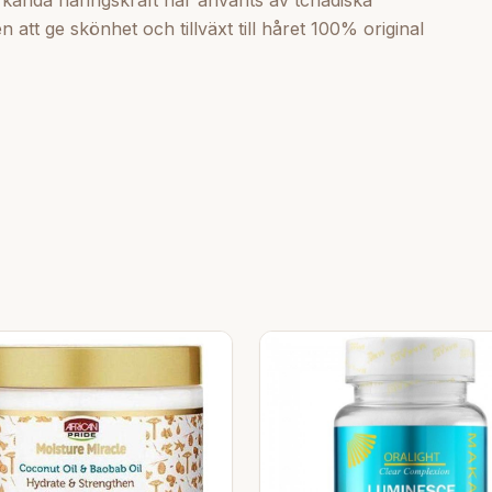
rkända näringskraft har använts av tchadiska
att ge skönhet och tillväxt till håret 100% original