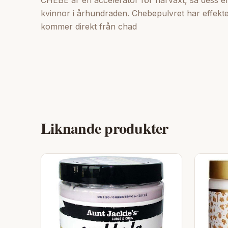
CHEBE är en accelerator för hårväxt, så dess e
kvinnor i århundraden. Chebepulvret har effekten 
kommer direkt från chad
Liknande produkter