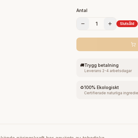
Antal
1
Slutsåld
🚚
Trygg betalning
Leverans 2-4 arbetsdagar
♻️
100% Ekologiskt
Certifierade naturliga ingredi