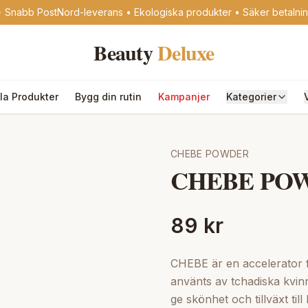
 Snabb PostNord-leverans • Ekologiska produkter • Säker betalni
Beauty
Deluxe
lla Produkter
Bygg din rutin
Kampanjer
Kategorier
CHEBE POWDER
CHEBE POW
89 kr
CHEBE är en accelerator f
använts av tchadiska kvin
ge skönhet och tillväxt ti