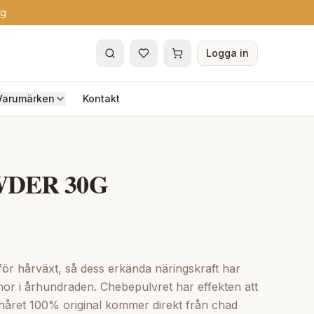
ng
Logga in
Varumärken
Kontakt
DER 30G
ör hårväxt, så dess erkända näringskraft har
nor i århundraden. Chebepulvret har effekten att
ll håret 100% original kommer direkt från chad