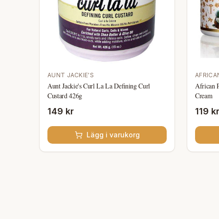
AUNT JACKIE'S
AFRICA
Aunt Jackie's Curl La La Defining Curl
African 
Custard 426g
Cream
149 kr
119 k
Lägg i varukorg