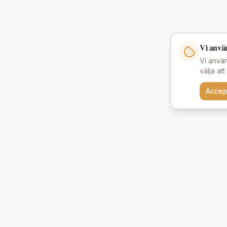
Vi anvä
Vi använ
välja at
Accep