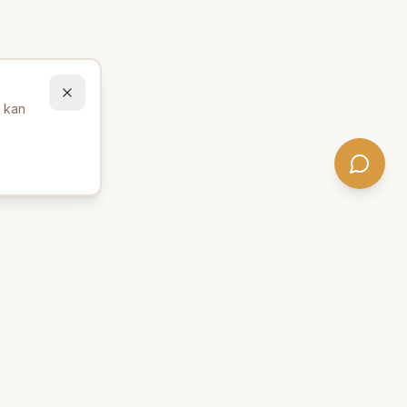
u kan
Behöver du hjälp att hitta
rätt produkter? 💬