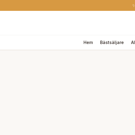
✨
Hem
Bästsäljare
A