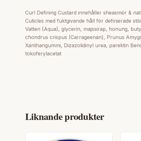
Curl Defining Custard innehåller sheasmör & n
Cuticles med fuktgivande håll för definierade stil
Vatten (Aqua), glycerin, majssirap, honung, bu
chondrus crispus (Carrageenan), Prunus Amygdal
Xanthangummi, Dizazolidinyl urea, parektin Ben
tokoferylacetat
Liknande produkter