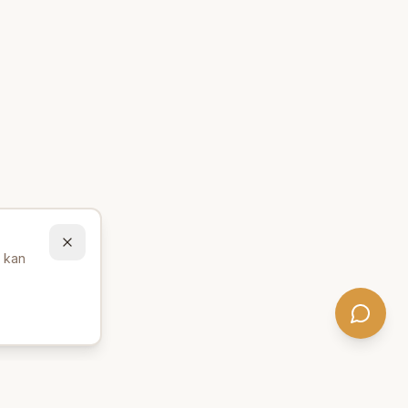
u kan
Behöver du hjälp att hitta
rätt produkter? 💬