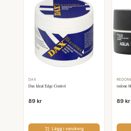
DAX
REDON
Dax Ideal Edge Control
redone b
89 kr
89 kr
Lägg i varukorg