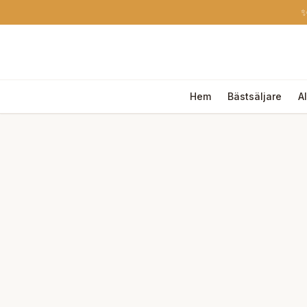
✨
Hem
Bästsäljare
A