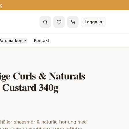
ng
Logga in
Varumärken
Kontakt
ige Curls & Naturals
g Custard 340g
ehåller sheasmör & naturlig honung med