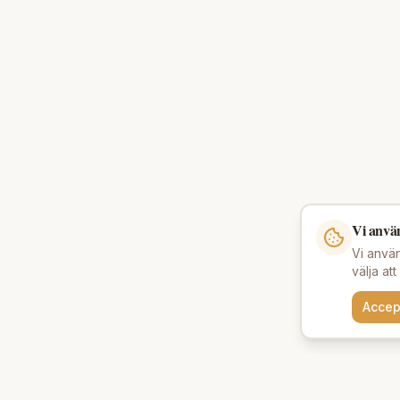
Vi anvä
Vi använ
välja at
Accep