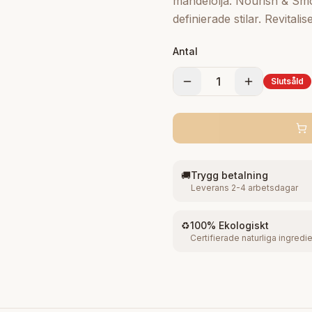
mandelolja. Nourish & Smo
definierade stilar. Revital
(Aqua), glycerin, majssir
Antal
polysorbat 20, chondrus 
Dulcis (söt mandel) olja, 
1
Slutsåld
urea, parektin Bensylben
tokoferylacetat
🚚
Trygg betalning
Leverans 2-4 arbetsdagar
♻️
100% Ekologiskt
Certifierade naturliga ingredi