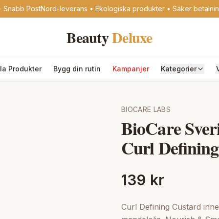
 Snabb PostNord-leverans • Ekologiska produkter • Säker betalni
Beauty
Deluxe
lla Produkter
Bygg din rutin
Kampanjer
Kategorier
BIOCARE LABS
BioCare Sver
Curl Definin
139 kr
Curl Defining Custard inn