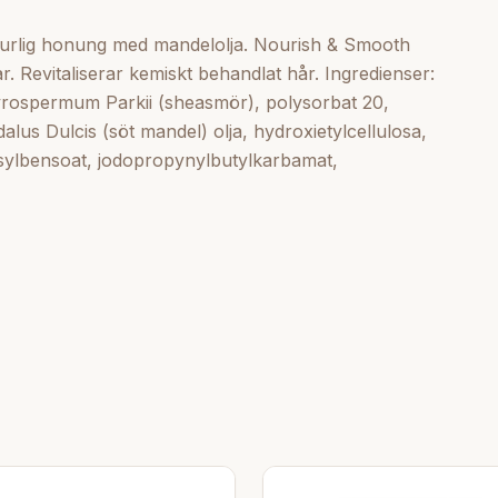
aturlig honung med mandelolja. Nourish & Smooth
ar. Revitaliserar kemiskt behandlat hår. Ingredienser:
tyrospermum Parkii (sheasmör), polysorbat 20,
us Dulcis (söt mandel) olja, hydroxietylcellulosa,
sylbensoat, jodopropynylbutylkarbamat,