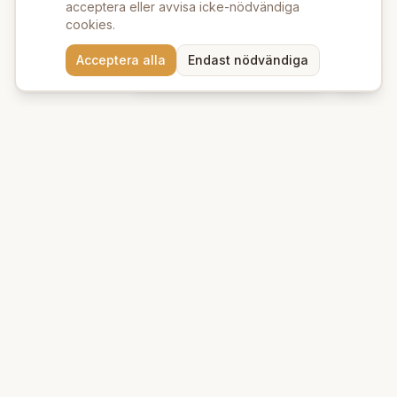
acceptera eller avvisa icke-nödvändiga
cookies.
Behöver du hjälp att hitta
Acceptera alla
Endast nödvändiga
rätt produkter? 💬
Beauty Deluxe
Premium ekologiska produkter för hud och hår. Vi erbjuder
naturlig skönhet med omsorg om miljön.
Kungsgatan 39 A