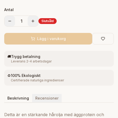
hårbotten och längderna. Använd regelbundet för
Antal
bästa resultat.
1
Slutsåld
Lägg i varukorg
🚚
Trygg betalning
Leverans 2-4 arbetsdagar
♻️
100% Ekologiskt
Certifierade naturliga ingredienser
Beskrivning
Recensioner
Detta är en stärkande hårolja med äggprotein och