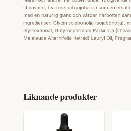
Närar och lindrar hårbotten under fuktgivande trå
sheasmör, tea tree och jojobaolja som en ersättni
med en naturlig glans och vårdar hårbotten samtid
ingredienser: Glycin sojabönolja (sojabönolja), m
etylhexanoat, Butyrospermum Parkii olja (sheas
Melaleuca Alternifolia (teträd) Lauryl Oil, Fragran
Liknande produkter