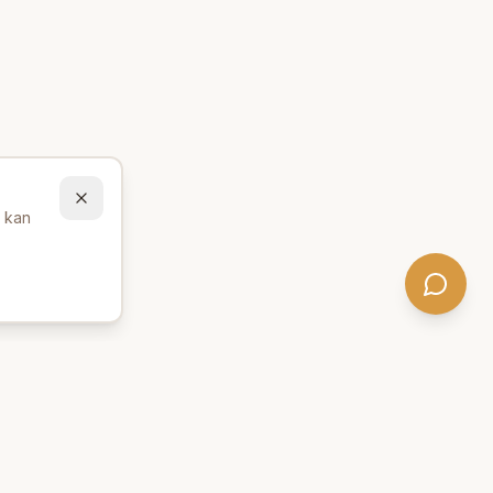
u kan
Behöver du hjälp att hitta
rätt produkter? 💬