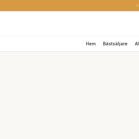
✨
Hem
Bästsäljare
A