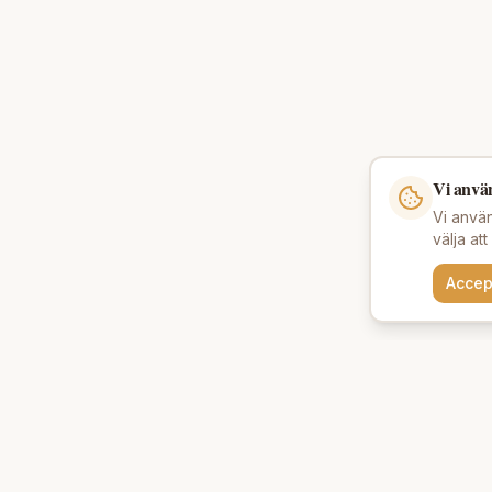
Vi anvä
Vi använ
välja at
Accep