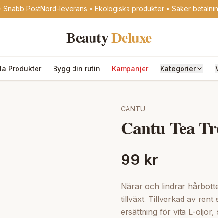
 Snabb PostNord-leverans • Ekologiska produkter • Säker betalni
Beauty
Deluxe
lla Produkter
Bygg din rutin
Kampanjer
Kategorier
CANTU
Cantu Tea Tr
99 kr
Närar och lindrar hårbotte
tillväxt. Tillverkad av ren
ersättning för vita L-oljor