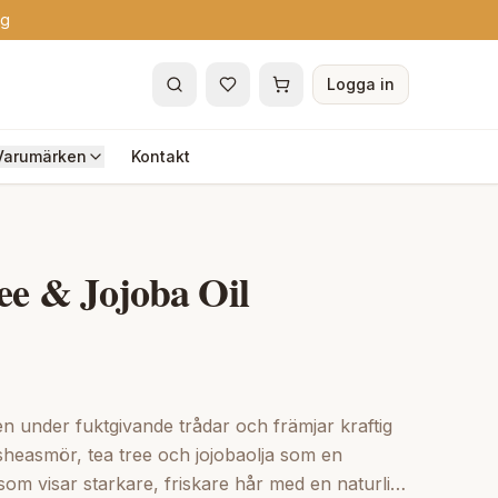
ng
Logga in
Varumärken
Kontakt
ee & Jojoba Oil
n under fuktgivande trådar och främjar kraftig
t sheasmör, tea tree och jojobaolja som en
, som visar starkare, friskare hår med en naturlig