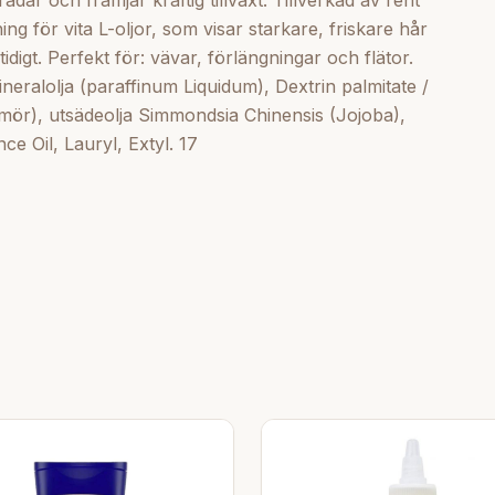
dar och främjar kraftig tillväxt. Tillverkad av rent
ng för vita L-oljor, som visar starkare, friskare hår
igt. Perfekt för: vävar, förlängningar och flätor.
ineralolja (paraffinum Liquidum), Dextrin palmitate /
mör), utsädeolja Simmondsia Chinensis (Jojoba),
ce Oil, Lauryl, Extyl. 17