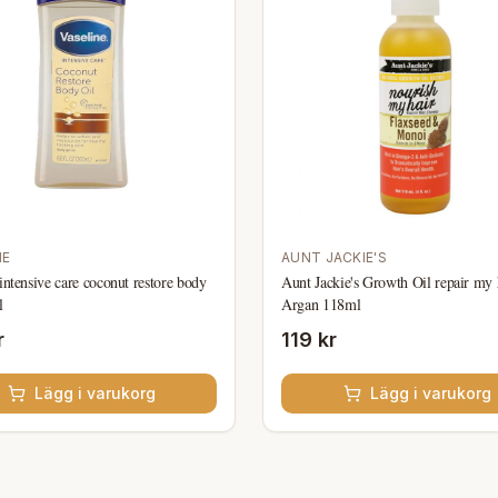
NE
AUNT JACKIE'S
intensive care coconut restore body
Aunt Jackie's Growth Oil repair my 
l
Argan 118ml
r
119 kr
Lägg i varukorg
Lägg i varukorg