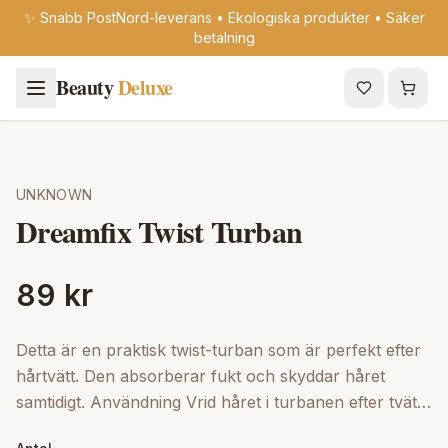
✨ Snabb PostNord-leverans • Ekologiska produkter • Säker
betalning
Beauty
Deluxe
UNKNOWN
Dreamfix Twist Turban
89 kr
Detta är en praktisk twist-turban som är perfekt efter
hårtvätt. Den absorberar fukt och skyddar håret
samtidigt. Användning Vrid håret i turbanen efter tvätt
för att minska dropp och friss.