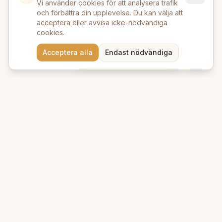
Vi använder cookies för att analysera trafik
och förbättra din upplevelse. Du kan välja att
acceptera eller avvisa icke-nödvändiga
cookies.
Behöver du hjälp att hitta
Acceptera alla
Endast nödvändiga
rätt produkter? 💬
Beauty Deluxe
Premium ekologiska produkter för hud och hår. Vi erbjuder
naturlig skönhet med omsorg om miljön.