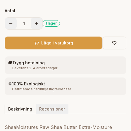
removes knots and tangles. Restores fullness, shine
Antal
and manageability.
1
I lager
Lägg i varukorg
🚚
Trygg betalning
Leverans 2-4 arbetsdagar
♻️
100% Ekologiskt
Certifierade naturliga ingredienser
Beskrivning
Recensioner
SheaMoistures Raw Shea Butter Extra-Moisture