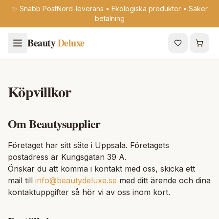
✨ Snabb PostNord-leverans • Ekologiska produkter • Säker
betalning
Beauty
Deluxe
Köpvillkor
Om Beautysupplier
Företaget har sitt säte i Uppsala. Företagets
postadress är Kungsgatan 39 A.
Önskar du att komma i kontakt med oss, skicka ett
mail till
info@beautydeluxe.se
med ditt ärende och dina
kontaktuppgifter så hör vi av oss inom kort.